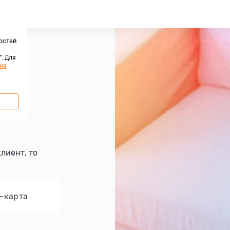
остей
. Для
ия
лиент, то
D-карта