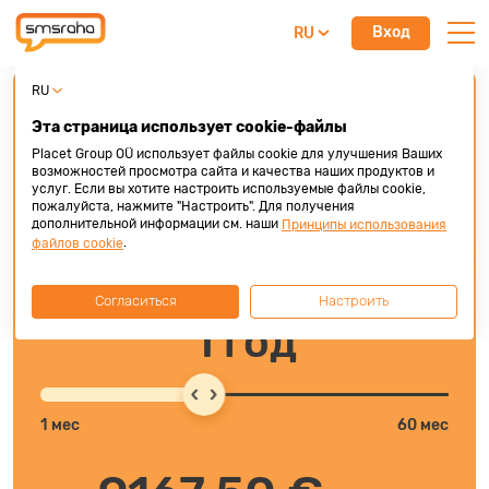
Вход
RU
RU
Бизнес-кредит
Эта страница использует cookie-файлы
Бизнес-кредит под фикс. 9,9%
Placet Group OÜ использует файлы cookie для улучшения Ваших
возможностей просмотра сайта и качества наших продуктов и
100 000 €
услуг. Если вы хотите настроить используемые файлы cookie,
пожалуйста, нажмите "Настроить". Для получения
дополнительной информации см. наши
Принципы использования
.
файлов cookie
3000 €
100000 €
Согласиться
Настроить
1 год
1 мес
60 мес