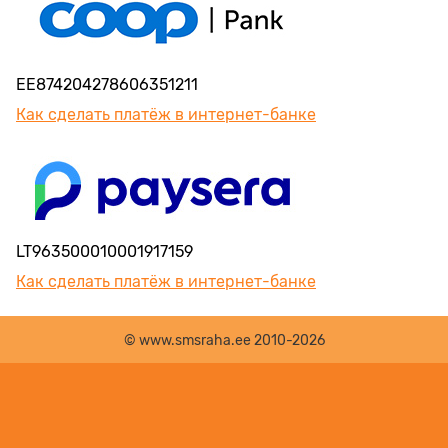
EE874204278606351211
Как сделать платёж в интернет-банке
LT963500010001917159
Как сделать платёж в интернет-банке
© www.smsraha.ee 2010-2026