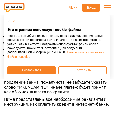
Вход
RU
Как сделать оплату по кредиту
RU
Сделать оплату по кредиту можно 4 способами:
Эта страница использует cookie-файлы
Placet Group OÜ использует файлы cookie для улучшения Ваших
на нашем сайте
возможностей просмотра сайта и качества наших продуктов и
в интернет-банке
услуг. Если вы хотите настроить используемые файлы cookie,
пожалуйста, нажмите "Настроить". Для получения
в банковской конторе
дополнительной информации см. наши
Принципы использования
в представительстве Omniva
.
файлов cookie
При оплате кредита через интернет-банк очень
важно указать номер ссылки, а в пояснении к
Согласиться
Настроить
платежу – номер кредита, которые можно узнать в
отделе обслуживания. Если Вы переводите плату за
продление займа, пожалуйста, не забудьте указать
слово «PIKENDAMINE», иначе платёж будет принят
как обычная выплата по кредиту.
Ниже представлены все необходимые реквизиты и
инструкция, как оплатить кредит в интернет-банке.