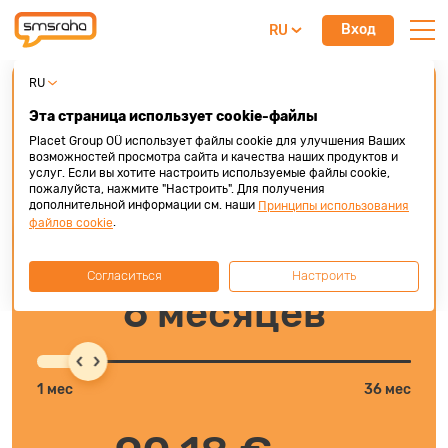
Вход
RU
RU
Быстрый кредит
Эта страница использует cookie-файлы
Быстро. Удобно. Деньги сегодня на счёт
Placet Group OÜ использует файлы cookie для улучшения Ваших
возможностей просмотра сайта и качества наших продуктов и
500 €
услуг. Если вы хотите настроить используемые файлы cookie,
пожалуйста, нажмите "Настроить". Для получения
дополнительной информации см. наши
Принципы использования
.
файлов cookie
500 €
1000 €
Согласиться
Настроить
6 месяцев
1 мес
36 мес