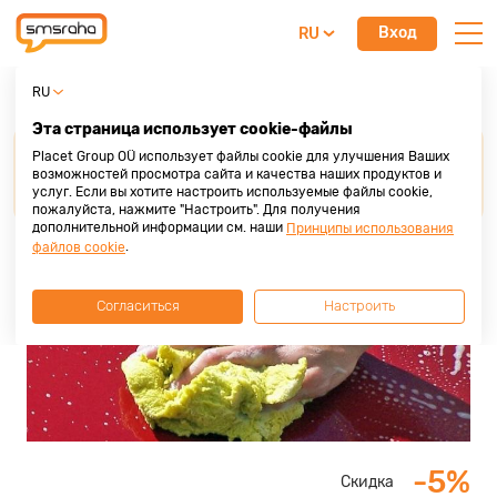
Вход
RU
Mündipesula
RU
Эта страница использует cookie-файлы
Для получения скидки от наших партнеров,
Placet Group OÜ использует файлы cookie для улучшения Ваших
просим
предоставить кредитную карту Placet
возможностей просмотра сайта и качества наших продуктов и
услуг. Если вы хотите настроить используемые файлы cookie,
Group
до осуществления покупки или услуги.
пожалуйста, нажмите "Настроить". Для получения
дополнительной информации см. наши
Принципы использования
.
файлов cookie
Согласиться
Настроить
-5%
Скидка