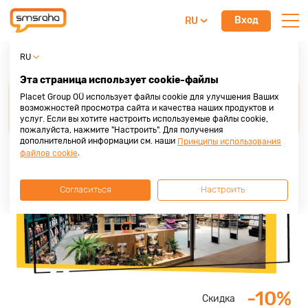
Вход
RU
PetMarket
RU
Эта страница использует cookie-файлы
Для получения скидки от наших партнеров,
Placet Group OÜ использует файлы cookie для улучшения Ваших
просим
предоставить кредитную карту Placet
возможностей просмотра сайта и качества наших продуктов и
услуг. Если вы хотите настроить используемые файлы cookie,
Group
до осуществления покупки или услуги.
пожалуйста, нажмите "Настроить". Для получения
дополнительной информации см. наши
Принципы использования
.
файлов cookie
Согласиться
Настроить
-10%
Скидка