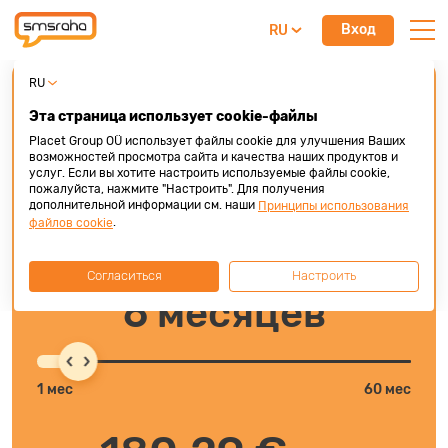
Вход
RU
RU
Кредит на здоровье
Эта страница использует cookie-файлы
До 10 000 € под низкий процент
Placet Group OÜ использует файлы cookie для улучшения Ваших
возможностей просмотра сайта и качества наших продуктов и
1 000 €
услуг. Если вы хотите настроить используемые файлы cookie,
пожалуйста, нажмите "Настроить". Для получения
дополнительной информации см. наши
Принципы использования
.
файлов cookie
500 €
10000 €
Согласиться
Настроить
6 месяцев
1 мес
60 мес