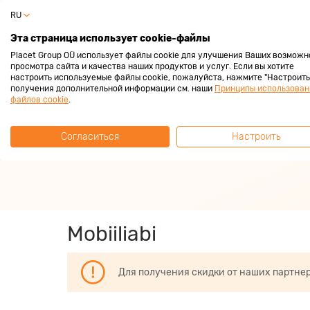
RU
Частный 
Эта страница использует cookie-файлы
Placet Group OÜ использует файлы cookie для улучшения Ваших возможн
просмотра сайта и качества наших продуктов и услуг. Если вы хотите
настроить используемые файлы cookie, пожалуйста, нажмите "Настроить"
получения дополнительной информации см. наши
Принципы использован
За покупками с
файлов cookie
.
Согласиться
Настроить
Зарабатывай всегда 2%
Mobiiliabi
Для получения скидки от наших партне