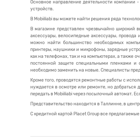
Основное направление деятельности компании -
устройств.
В Mobiiliabi вы можете найти решения ряда технол
В магазине представлен чрезвычайно широкий в
аксессуары, велосипедные аксессуары, провода и
можно найти большинство необходимых компью
принтеры, наушники и микрофоны, зарядные устр
как на телефонах, так и на компьютерах, а также 
постоянной защите специальными пленками и 
необходимо заменить на новые. Специалисты пред
Кроме того, проводятся ремонтные работы с испо
нуждается в осмотре или ремонте, но добраться 
передать в Mobiiliabi через посылочный автомат. Е
Представительство находится в Таллинне, в центре
С кредитной картой Placet Group все предлагаемые