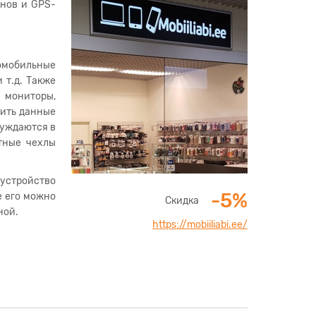
онов и GPS-
томобильные
 т.д. Также
 мониторы,
вить данные
нуждаются в
тные чехлы
 устройство
-5%
е его можно
Скидка
ной.
https://mobiiliabi.ee/