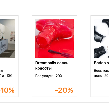
Dreamnails салон
Baden 
красоты
ля
Весь тов
 и -10€
цене -2
Все услуги -20%
ы
-10%
-20%