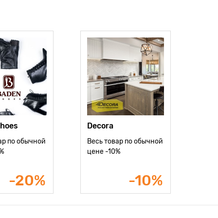
shoes
Decora
ар по обычной
Весь товар по обычной
0%
цене -10%
-20%
-10%