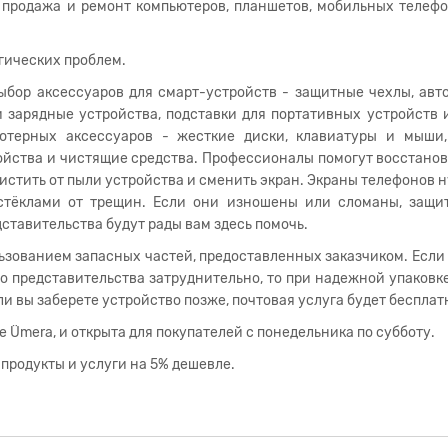
 продажа и ремонт компьютеров, планшетов, мобильных телеф
огических проблем.
ыбор аксессуаров для смарт-устройств - защитные чехлы, ав
 зарядные устройства, подставки для портативных устройств и
терных аксессуаров - жесткие диски, клавиатуры и мыши,
ойства и чистящие средства. Профессионалы помогут восстано
очистить от пыли устройства и сменить экран. Экраны телефонов 
стёклами от трещин. Если они изношены или сломаны, защи
ставительства будут рады вам здесь помочь.
льзованием запасных частей, предоставленных заказчиком. Если
до представительства затруднительно, то при надежной упаковк
сли вы заберете устройство позже, почтовая услуга будет бесплат
 Ümera, и открыта для покупателей с понедельника по субботу.
 продукты и услуги на 5% дешевле.