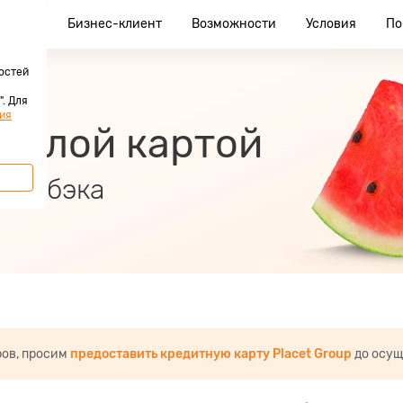
клиент
Бизнес-клиент
Возможности
Условия
По
остей
. Для
ия
 Белой картой
 кэшбэка
ров, просим
предоставить кредитную карту Placet Group
до осущ