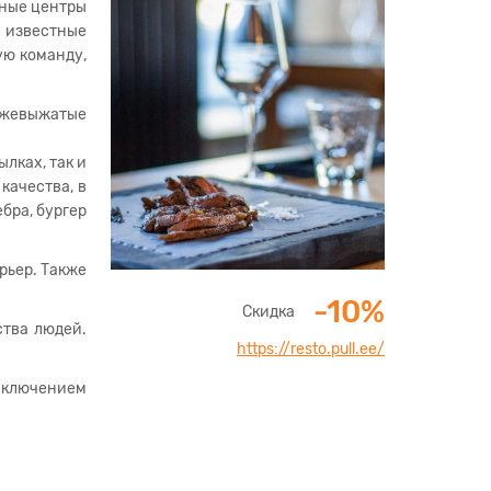
ьные центры
я известные
ую команду,
вежевыжатые
лках, так и
качества, в
бра, бургер
рьер. Также
-10%
Скидка
ства людей.
https://resto.pull.ee/
исключением