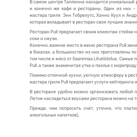
В самом центре Таллинна находится уникальный р
и конечно же кафе и рестораны. Один из них – 
мастера гриля: Энн Тобрелутс, Ханно Куул и Ан
которая вкладывает в ресторан свои лучшие знани
Ресторан Pull предлагает своим клиентам стейки 
соки и смузи.
Конечно, важное место в меню ресторана Pull зани
в бокалах, а большинство из них приготовлены по
том числе и мясо от Saaremaa Lihatööstus. Самые 
Pull, а также знаменитая утка и паэлья с морепрод
Помимо отличной кухни, уютную атмосферу в рес
мастера гриля Pull предлагают услуги кейтеринга 
В ресторане удобно можно организовать любой п
Летом насладиться вкусами ресторана можно на те
Прежде, чем попросить счет, уточни, что плат
алкогольных напитков).