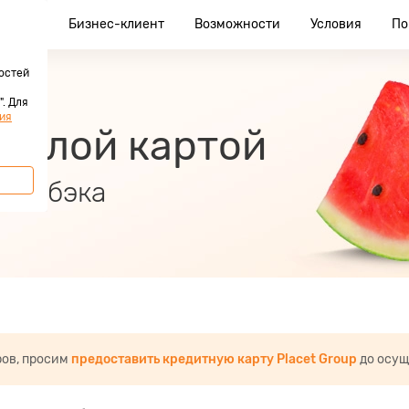
клиент
Бизнес-клиент
Возможности
Условия
По
остей
. Для
ия
 Белой картой
 кэшбэка
ров, просим
предоставить кредитную карту Placet Group
до осущ