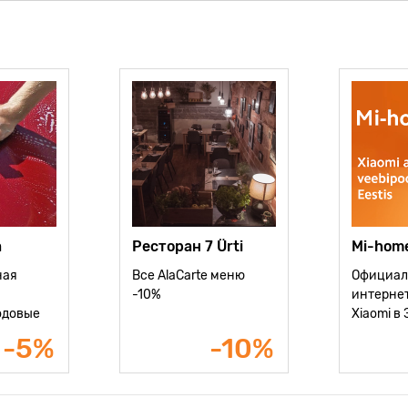
a
Ресторан 7 Ürti
Mi-hom
ная
Все AlaCarte меню
Официал
-10%
интерне
одовые
Xiaomi в
Все това
-5%
-10%