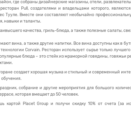
айон, где собраны дизайнерские магазины, отели, развлекател
ресторан Pull, создателями и владельцами которого, являютс
дрес Тууле. Вместе они составляют необычайно профессиональн
я, навыки и таланты.
наивысшего качества, гриль-блюда, а также полезные салаты, с
мают вина, а также другие напитки. Все вина доступны как в буты
 технологии Corvain. Ресторан использует сырье только лучшего 
популярные блюда – это стейк из мраморной говядины, говяжьи ре
уктами.
торане создает хорошая музыка и стильный и современный инте
и обучения.
раздник, собрание и другие мероприятия для большого количе
ррасе, которая вмещает до 50 человек.
ишь картой Placet Group и получи скидку 10% от счета (за 