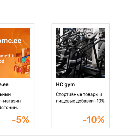
e.ee
HC gym
ьный
Спортивные товары и
т-магазин
пищевые добавки -10%
 Эстонии.
ры - 5%
-5%
-10%