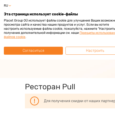
RU
Частный 
Эта страница использует cookie-файлы
Placet Group OÜ использует файлы cookie для улучшения Ваших возможн
просмотра сайта и качества наших продуктов и услуг. Если вы хотите
настроить используемые файлы cookie, пожалуйста, нажмите "Настроить"
получения дополнительной информации см. наши
Принципы использован
За покупками с
файлов cookie
.
Согласиться
Настроить
Зарабатывай всегда 2%
Ресторан Pull
Для получения скидки от наших партне