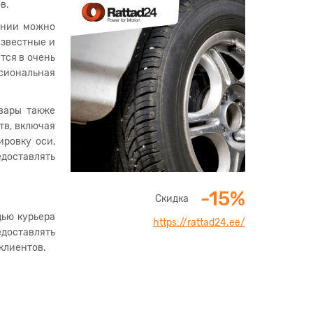
в.
ании можно
известные и
тся в очень
ссиональная
вары также
тв, включая
ировку оси,
доставлять
-15%
Скидка
щью курьера
https://rattad24.ee/
едоставлять
клиентов.