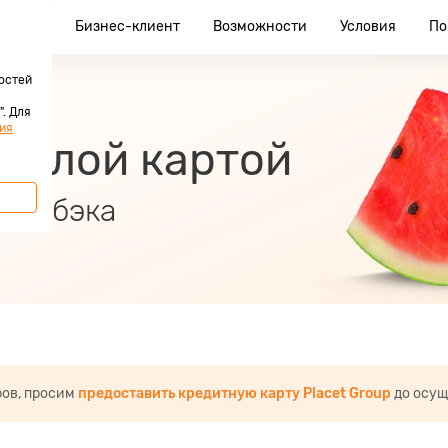
клиент
Бизнес-клиент
Возможности
Условия
По
остей
. Для
ия
 Белой картой
 кэшбэка
ров, просим
предоставить кредитную карту Placet Group
до осущ