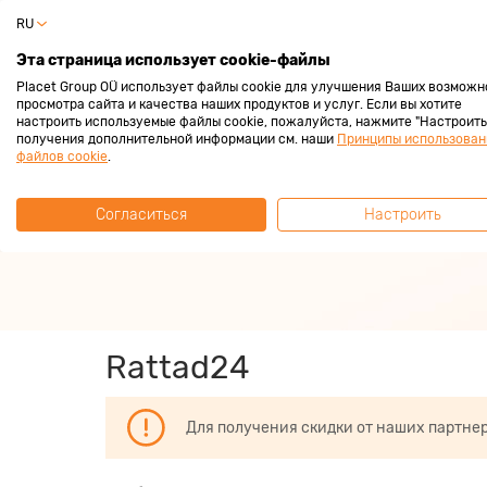
RU
Частный 
Эта страница использует cookie-файлы
Placet Group OÜ использует файлы cookie для улучшения Ваших возможн
просмотра сайта и качества наших продуктов и услуг. Если вы хотите
настроить используемые файлы cookie, пожалуйста, нажмите "Настроить"
получения дополнительной информации см. наши
Принципы использован
За покупками с
файлов cookie
.
Согласиться
Настроить
Зарабатывай всегда 2%
Rattad24
Для получения скидки от наших партне