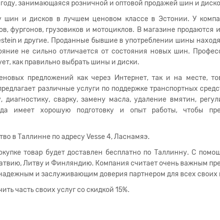
 году, занимающаяся розничной и оптовой продажей шин и диско
/у шин и дисков в лучшем ценовом классе в Эстонии. У комп
в, фургонов, грузовиков и мотоциклов. В магазине продаются 
destein и другие. Проданные бывшие в употреблении шины находя
тояние не сильно отличается от состояния новых шин. Профе
ет, как правильно выбрать шины и диски.
еновых предложений как через Интернет, так и на месте, то
предлагает различные услуги по поддержке транспортных средс
 диагностику, сварку, замену масла, удаление вмятин, регул
да имеет хорошую подготовку и опыт работы, чтобы пре
во в Таллинне по адресу Vesse 4, Ласнамяэ.
покупке товар будет доставлен бесплатно по Таллинну. С помо
 Латвию, Литву и Финляндию. Компания считает очень важным пр
 надежным и заслуживающим доверия партнером для всех своих 
ить часть своих услуг со скидкой 15%.