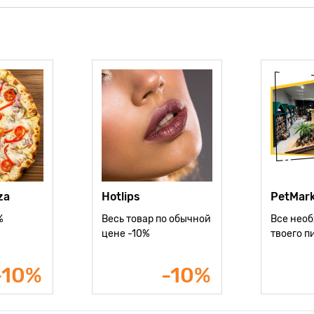
za
Hotlips
PetMar
%
Весь товар по обычной
Все необ
цене -10%
твоего п
-10%
-10%