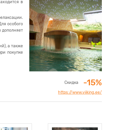
находится в
релаксации.
Для особого
н дополняет
й), а также
при покупке
-15%
Скидка
https://www.viiking.ee/