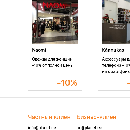
Naomi
Kännukas
Одежда для женщин
Аксессуары д
-10% от полной цены
телефона -10%
на смартфон
-10%
Частный клиент
Бизнес-клиент
info@placet.ee
ari@placet.ee