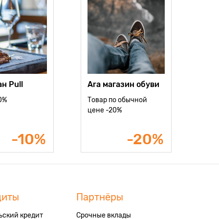
н Pull
Ara магазин обуви
10%
Товар по обычной
цене -20%
-10%
-20%
диты
Партнёры
ьский кредит
Срочные вклады