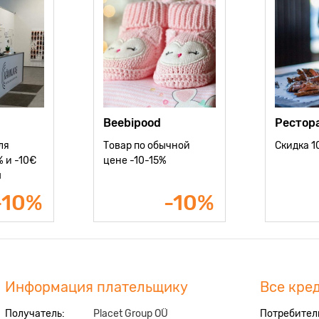
Beebipood
Рестора
ля
Товар по обычной
Скидка 
 и -10€
цене -10-15%
ы
-10%
-10%
Информация плательщику
Все кре
Получатель:
Placet Group OÜ
Потребител