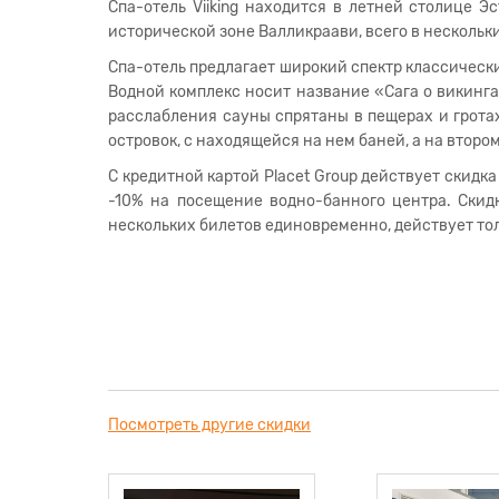
Спа-отель Viiking находится в летней столице 
исторической зоне Валликраави, всего в нескольки
Спа-отель предлагает широкий спектр классическ
Водной комплекс носит название «Сага о викинг
расслабления сауны спрятаны в пещерах и грота
островок, с находящейся на нем баней, а на второ
С кредитной картой Placet Group действует скидк
-10% на посещение водно-банного центра. Скид
нескольких билетов единовременно, действует тол
Посмотреть другие скидки