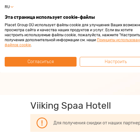
RU
Частный 
Эта страница использует cookie-файлы
Placet Group OÜ использует файлы cookie для улучшения Ваших возможн
просмотра сайта и качества наших продуктов и услуг. Если вы хотите
настроить используемые файлы cookie, пожалуйста, нажмите "Настроить"
получения дополнительной информации см. наши
Принципы использован
За покупками с
файлов cookie
.
Согласиться
Настроить
Зарабатывай всегда 2%
Viiking Spaa Hotell
Для получения скидки от наших партне