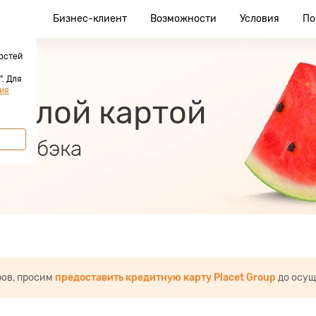
клиент
Бизнес-клиент
Возможности
Условия
По
остей
. Для
ия
 Белой картой
 кэшбэка
ров, просим
предоставить кредитную карту Placet Group
до осущ