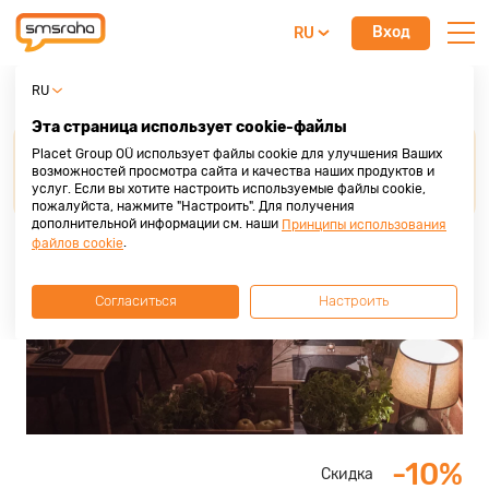
Вход
RU
Ресторан 7 Ürti
RU
Эта страница использует cookie-файлы
Для получения скидки от наших партнеров,
Placet Group OÜ использует файлы cookie для улучшения Ваших
просим
предоставить кредитную карту Placet
возможностей просмотра сайта и качества наших продуктов и
услуг. Если вы хотите настроить используемые файлы cookie,
Group
до осуществления покупки или услуги.
пожалуйста, нажмите "Настроить". Для получения
дополнительной информации см. наши
Принципы использования
.
файлов cookie
Согласиться
Настроить
-10%
Скидка