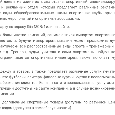
й день в магазине есть два отдела: спортивный, специализи
 и рекламный отдел, который предлагает различные рекламн
е сады, общеобразовательные школы, спортивные клубы, орга
вных мероприятий и спортивные ассоциации.
ту по адресу Riia 130B/1 или на сайте.
я большинство компаний, занимающихся импортом спортивных
ляется, и, будучи импортером, магазин может предложить лу
актически все распространенные виды спорта - тренажерный 
 и т.д. Тренеры, судьи, учителя и сами спортсмены найдут 
 ограничивается спортивным инвентарем, также включает м
дежду и товары, а также предлагает различные услуги печат
это футболки, свитера, флисовые куртки, куртки и всевозможны
зображения клиентов. Если вы хотите воспользоваться услугами
струкции доступны на сайте компании, а в случае возникновен
омпании.
и долговечные спортивные товары доступны по разумной цен
 с кодом (доступен в самообслуживании)