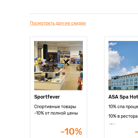
Посмотреть другие скидки
Sportfever
ASA Spa Hot
Спортивные товары
10% спа проц
-10% от полной цены
10% в рестор
15% вход в во
-10%
банный цент