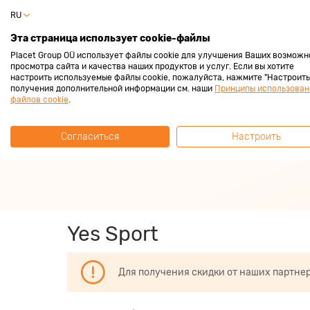
RU
Частный 
Эта страница использует cookie-файлы
Placet Group OÜ использует файлы cookie для улучшения Ваших возможн
просмотра сайта и качества наших продуктов и услуг. Если вы хотите
настроить используемые файлы cookie, пожалуйста, нажмите "Настроить"
получения дополнительной информации см. наши
Принципы использован
За покупками с
файлов cookie
.
Согласиться
Настроить
Зарабатывай всегда 2%
Yes Sport
Для получения скидки от наших партне