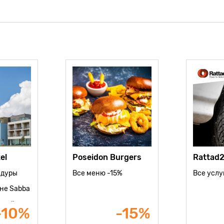
el
Poseidon Burgers
Rattad
едуры
Все меню -15%
Все услу
ане Sabba
дный и
-10%
-15%
р