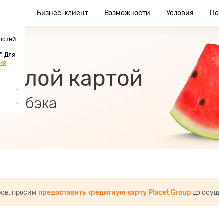
клиент
Бизнес-клиент
Возможности
Условия
По
остей
. Для
ия
 Белой картой
 кэшбэка
ров, просим
предоставить кредитную карту Placet Group
до осущ