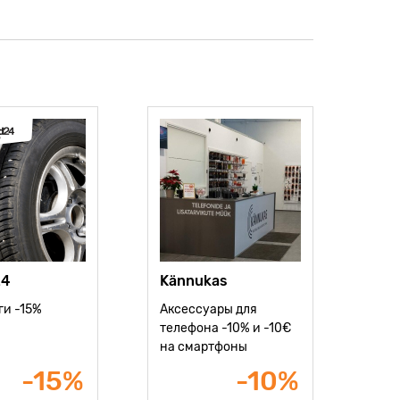
24
Kännukas
ги -15%
Аксессуары для
телефона -10% и -10€
на смартфоны
-15%
-10%