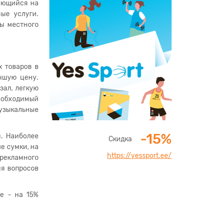
рующийся на
ые услуги.
ны местного
 товаров в
чшую цену.
зал, легкую
необходимый
узыкальные
-15%
и. Наиболее
Скидка
е сумки, на
https://yessport.ee/
 рекламного
ия вопросов
е - на 15%