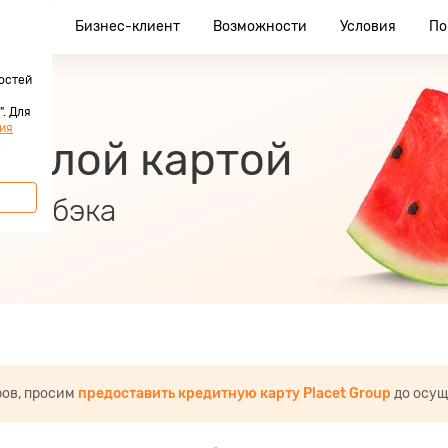
клиент
Бизнес-клиент
Возможности
Условия
По
остей
. Для
ия
 Белой картой
 кэшбэка
ров, просим
предоставить кредитную карту Placet Group
до осущ