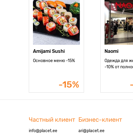
Amijami Sushi
Naomi
Основное меню -15%
Одежда для 
-10% от полн
-15%
Частный клиент
Бизнес-клиент
info@placet.ee
ari@placet.ee