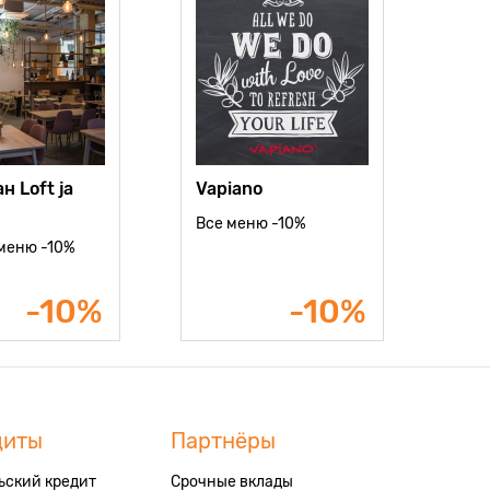
н Loft ja
Vapiano
Все меню -10%
 меню -10%
-10%
-10%
диты
Партнёры
ьский кредит
Срочные вклады