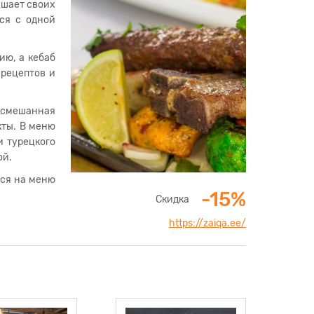
ашает своих
тся с одной
ию, а кебаб
 рецептов и
, смешанная
кты. В меню
и турецкого
ой.
тся на меню
-15%
Скидка
https://zaiqa.ee/