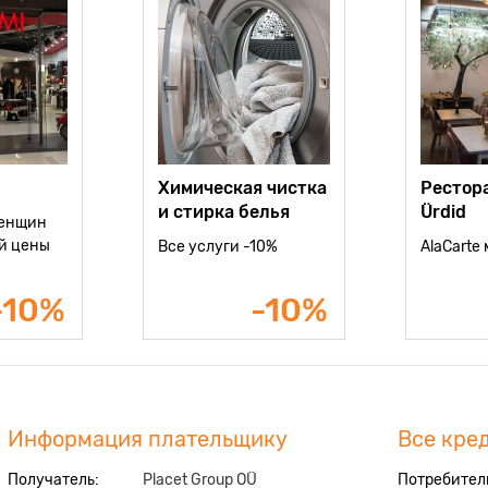
Химическая чистка
Рестора
и стирка белья
Ürdid
женщин
ой цены
Все услуги -10%
AlaCarte
-10%
-10%
Информация плательщику
Все кре
Получатель:
Placet Group OÜ
Потребител