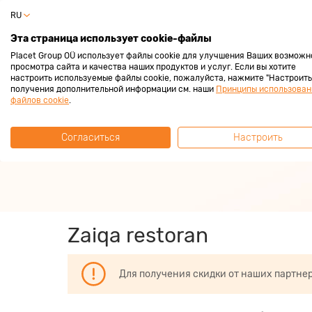
RU
Частный 
Эта страница использует cookie-файлы
Placet Group OÜ использует файлы cookie для улучшения Ваших возможн
просмотра сайта и качества наших продуктов и услуг. Если вы хотите
настроить используемые файлы cookie, пожалуйста, нажмите "Настроить"
получения дополнительной информации см. наши
Принципы использован
За покупками с
файлов cookie
.
Согласиться
Настроить
Зарабатывай всегда 2%
Zaiqa restoran
Для получения скидки от наших партне