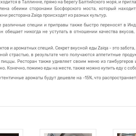
аходится в Таллинне, прямо на берегу Балтийского моря, и пригл
лена ​​обеими сторонами Босфорского моста, который находи
хни ресторана Zaiqa происходят из разных культур.
е различные специи и приправы также быстро переносят в Инд
ан обещает никогда не уступать в отношении качества вкусов,
тов и ароматных специй. Секрет вкусной еды Zaiqa - это забота
ой страстью, в результате чего получаются аппетитные проду
пиццы. Ресторан также удивляет своим меню из гамбургеров 
о. Конечно, помимо еды на месте, также можно купить еду с соб
аутентичные ароматы будут дешевле на -15%, что распространяе