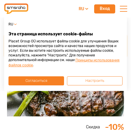
Вход
RU
Ресторан Härg
RU
Эта страница использует cookie-файлы
Для получения скидки от наших партнеров,
Placet Group OÜ использует файлы cookie для улучшения Ваших
просим
предоставить кредитную карту Placet
возможностей просмотра сайта и качества наших продуктов и
услуг. Если вы хотите настроить используемые файлы cookie,
Group
до осуществления покупки или услуги.
пожалуйста, нажмите "Настроить". Для получения
дополнительной информации см. наши
Принципы использования
.
файлов cookie
Согласиться
Настроить
-10%
Скидка