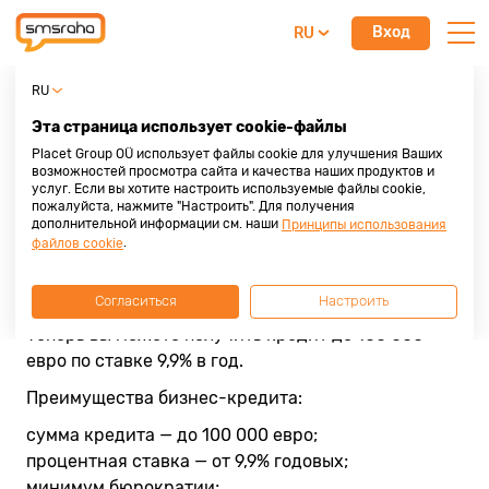
Вход
RU
Новости Smsraha
RU
20.07.2026
Эта страница использует cookie-файлы
Placet Group OÜ использует файлы cookie для улучшения Ваших
Новинка - бизнес-кредит под 9,9% в
возможностей просмотра сайта и качества наших продуктов и
услуг. Если вы хотите настроить используемые файлы cookie,
год
пожалуйста, нажмите "Настроить". Для получения
дополнительной информации см. наши
Принципы использования
.
Мы снизили процентные ставки по бизнес-
файлов cookie
кредиту, чтобы финансирование стало еще
доступнее для вашего бизнеса.
Согласиться
Настроить
Теперь вы можете получить кредит до 100 000
евро по ставке 9,9% в год.
Преимущества бизнес-кредита:
сумма кредита — до 100 000 евро;
процентная ставка — от 9,9% годовых;
минимум бюрократии;