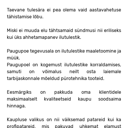
Taevane tulesära ei pea olema vaid aastavahetuse
tähistamise lõbu.
Miski ei muuda elu tähtsamaid sündmusi nii eriliseks
kui üks ahhetamapanev ilutulestik.
Paugupoe tegevusala on ilutulestike maaletoomine ja
müük.
Paugupoel on kogemust ilutulestike korraldamises,
samuti on võimalus neilt osta laiemale
tarbijaskonnale mõeldud pürotehnika tooteid.
Eesmärgiks on pakkuda oma klientidele
maksimaalselt kvaliteetseid kaupu soodsaima
hinnaga.
Kaupluse valikus on nii väiksemad patareid kui ka
profipatareid, mis pakuvad uhkemat elamust