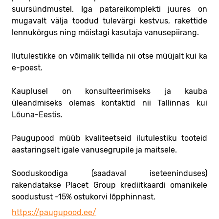
suursündmustel. Iga patareikomplekti juures on
mugavalt välja toodud tulevärgi kestvus, rakettide
lennukõrgus ning mõistagi kasutaja vanusepiirang.
Ilutulestikke on võimalik tellida nii otse müüjalt kui ka
e-poest.
Kauplusel on konsulteerimiseks ja kauba
üleandmiseks olemas kontaktid nii Tallinnas kui
Lõuna-Eestis.
Paugupood müüb kvaliteetseid ilutulestiku tooteid
aastaringselt igale vanusegrupile ja maitsele.
Sooduskoodiga (saadaval iseteeninduses)
rakendatakse Placet Group krediitkaardi omanikele
soodustust -15% ostukorvi lõpphinnast.
https://paugupood.ee/