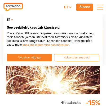
Sisene
ET
Paugupood
ET
See veebileht kasutab küpsiseid
Soodustuse saamiseks palume
esitada Placet
Placet Group OÜ kasutab küpsiseid sirvimise parandamiseks ning
Group krediitkaart
enne ostu või teenuse eest
meie toodete ja teenuste kvaliteedi tõstmiseks. Võite küpsistest
keelduda, siis vajutage palun „Kohandan seadeid“. Rohkem infot
tasumist.
saate meie
.
Küpsiste kasutamise põhimõtetest
Nõustun kõigiga
Kohandan seadeid
-15%
Hinnaalandus