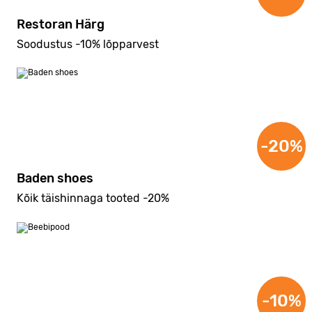
Restoran Härg
Soodustus -10% lõpparvest
-20%
Baden shoes
Kõik täishinnaga tooted -20%
-10%