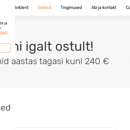
ent
Äriklient
Eelised
Tingimused
Abi ja kontakt
C
te ja
n
etest
.
eeni igalt ostult!
nid aastas tagasi kuni 240 €
sed