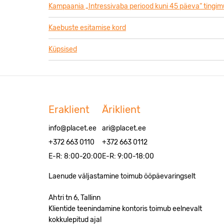
Kampaania „Intressivaba periood kuni 45 päeva“ tingi
Kaebuste esitamise kord
Küpsised
Eraklient
Äriklient
info@placet.ee
ari@placet.ee
+372 663 0110
+372 663 0112
E-R: 8:00-20:00
E-R: 9:00-18:00
Laenude väljastamine toimub ööpäevaringselt
Ahtri tn 6, Tallinn
Klientide teenindamine kontoris toimub eelnevalt
kokkulepitud ajal