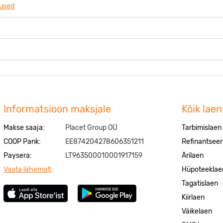
mused
Informatsioon maksjale
Kõik lae
Makse saaja:
Placet Group OÜ
Tarbimislaen
COOP Pank:
EE874204278606351211
Refinantseer
Paysera:
LT963500010001917159
Ärilaen
Vaata lähemalt
Hüpoteeklae
Tagatislaen
Kiirlaen
Väikelaen