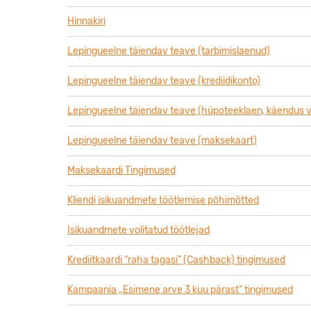
Hinnakiri
Lepingueelne täiendav teave (tarbimislaenud)
Lepingueelne täiendav teave (krediidikonto)
Lepingueelne täiendav teave (hüpoteeklaen, käendus v
Lepingueelne täiendav teave (maksekaart)
Maksekaardi Tingimused
Kliendi isikuandmete töötlemise põhimõtted
Isikuandmete volitatud töötlejad
Krediitkaardi “raha tagasi” (Cashback) tingimused
Kampaania „Esimene arve 3 kuu pärast“ tingimused