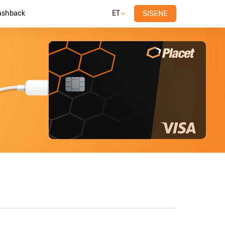
ashback
ET
SISENE