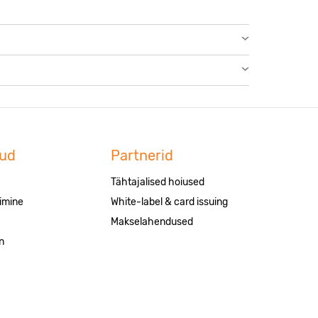
nud
Partnerid
Tähtajalised hoiused
imine
White-label & card issuing
Makselahendused
n