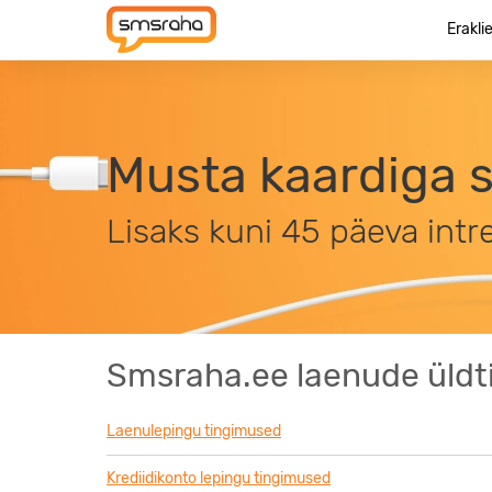
Erakli
Musta kaardiga 
Lisaks kuni 45 päeva intr
Smsraha.ee laenude üldt
Laenulepingu tingimused
Krediidikonto lepingu tingimused