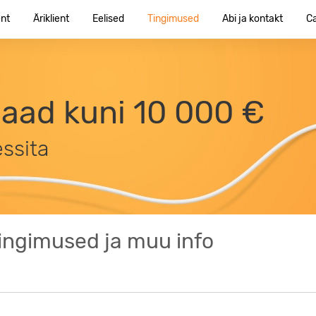
ent
Äriklient
Eelised
Tingimused
Abi ja kontakt
C
saad kuni 10 000 €
essita
ingimused ja muu info