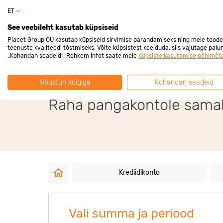
ET
Erakli
See veebileht kasutab küpsiseid
Placet Group OÜ kasutab küpsiseid sirvimise parandamiseks ning meie toode
teenuste kvaliteedi tõstmiseks. Võite küpsistest keelduda, siis vajutage palu
„Kohandan seadeid“. Rohkem infot saate meie
Küpsiste kasutamise põhimõt
Tagatiseta väike
Nõustun kõigiga
Kohandan seadeid
Raha pangakontole samal
Krediidikonto
Vali summa ja periood