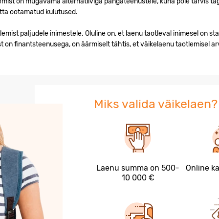
ist on mugavama alternatiiviga pangateenustele, kuna pole tarvis tag
katta ootamatud kulutused.
st paljudele inimestele. Oluline on, et laenu taotleval inimesel on sta
 on finantsteenusega, on äärmiselt tähtis, et väikelaenu taotlemisel
Miks valida väikelaen?
Laenu summa on 500-
Online ka
10 000 €