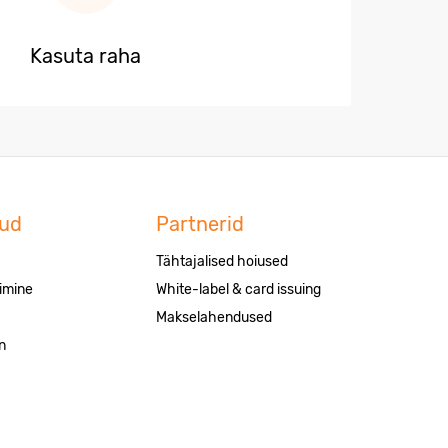
Kasuta raha
nud
Partnerid
Tähtajalised hoiused
imine
White-label & card issuing
Makselahendused
n