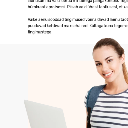
laenusumma vaid loetud minutitega pangakontole. Tegem
bürokraatiaprotsessi. Piisab vaid ühest taotlusest, et 
Väikelaenu soodsad tingimused võimaldavad laenu taotlemi
puuduvad kehtivad maksehäired. Küll aga kuna tegemist
tingimustega.