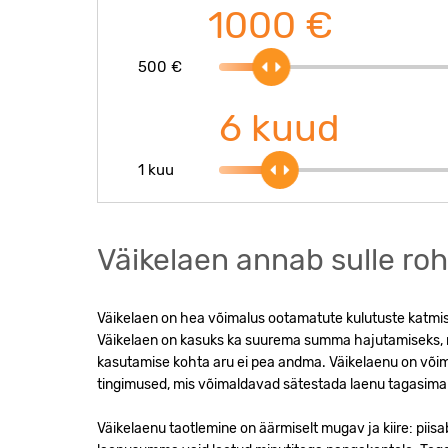
1000 €
500 €
6 kuud
1 kuu
Väikelaen annab sulle r
Väikelaen on hea võimalus ootamatute kulutuste katmi
Väikelaen on kasuks ka suurema summa hajutamiseks, m
kasutamise kohta aru ei pea andma. Väikelaenu on võima
tingimused, mis võimaldavad sätestada laenu tagasimak
Väikelaenu taotlemine on äärmiselt mugav ja kiire: piisa