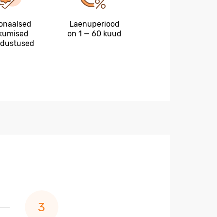
onaalsed
Laenuperiood
kumised
on 1 — 60 kuud
odustused