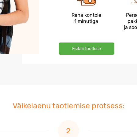
Raha kontole
Pers
1 minutiga
pak
ja so
Esitan taotluse
Väikelaenu taotlemise protsess: