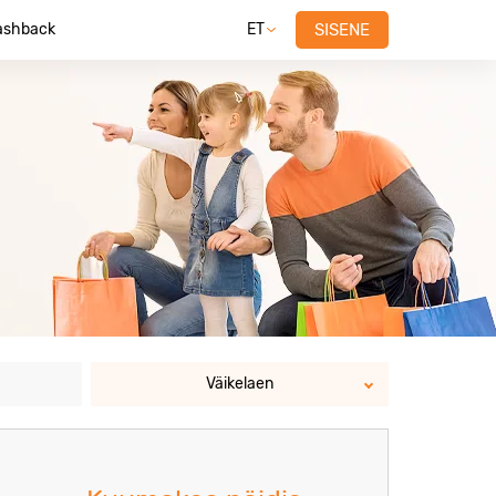
ashback
ET
SISENE
Väikelaen