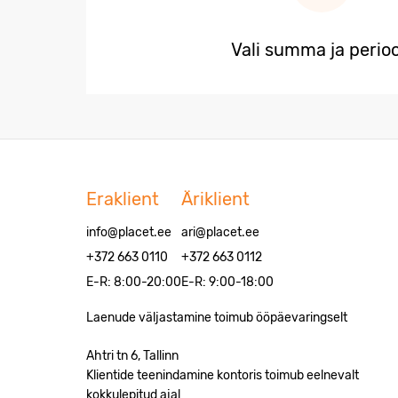
Vali summa ja perio
Eraklient
Äriklient
info@placet.ee
ari@placet.ee
+372 663 0110
+372 663 0112
E-R: 8:00-20:00
E-R: 9:00-18:00
Laenude väljastamine toimub ööpäevaringselt
Ahtri tn 6, Tallinn
Klientide teenindamine kontoris toimub eelnevalt
kokkulepitud ajal