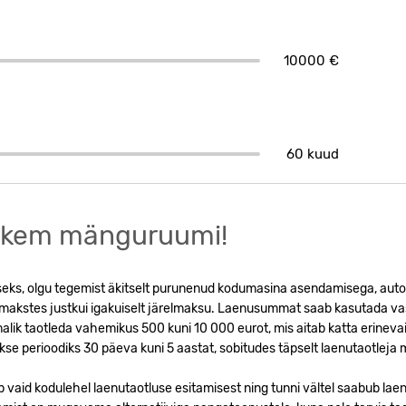
10000 €
60 kuud
ohkem mänguruumi!
seks, olgu tegemist äkitselt purunenud kodumasina asendamisega, aut
akstes justkui igakuiselt järelmaksu. Laenusummat saab kasutada va
lik taotleda vahemikus 500 kuni 10 000 eurot, mis aitab katta erinevai
se perioodiks 30 päeva kuni 5 aastat, sobitudes täpselt laenutaotlej
b vaid kodulehel laenutaotluse esitamisest ning tunni vältel saabub laen