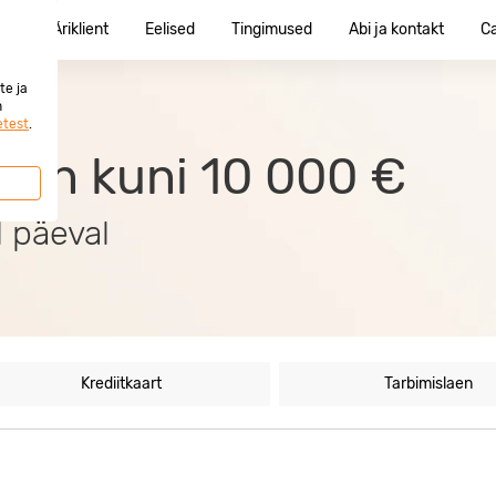
ent
Äriklient
Eelised
Tingimused
Abi ja kontakt
C
te ja
n
etest
.
laen kuni 10 000 €
 päeval
Krediitkaart
Tarbimislaen