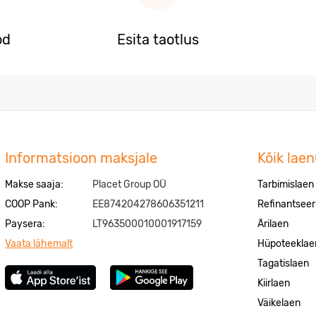
od
Esita taotlus
Informatsioon maksjale
Kõik lae
Makse saaja:
Placet Group OÜ
Tarbimislaen
COOP Pank:
EE874204278606351211
Refinantseer
Paysera:
LT963500010001917159
Ärilaen
Vaata lähemalt
Hüpoteeklae
Tagatislaen
Kiirlaen
Väikelaen