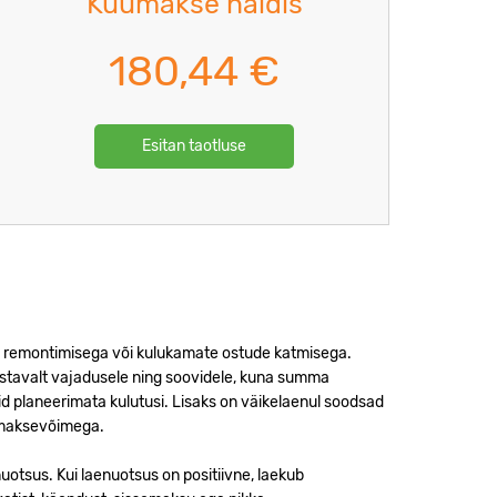
Kuumakse näidis
180,44
€
Esitan taotluse
o remontimisega või kulukamate ostude katmisega.
stavalt vajadusele ning soovidele, kuna summa
d planeerimata kulutusi. Lisaks on väikelaenul soodsad
a maksevõimega.
uotsus. Kui laenuotsus on positiivne, laekub