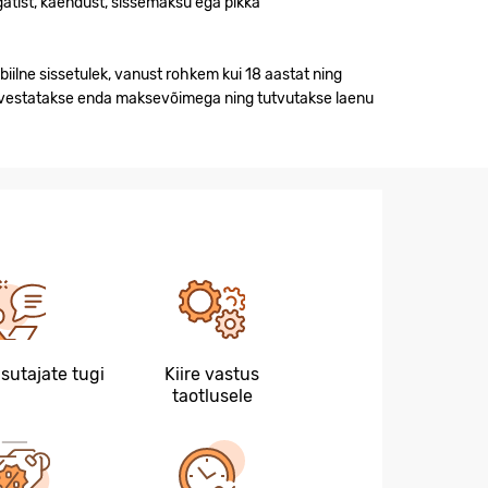
atist, käendust, sissemaksu ega pikka
biilne sissetulek, vanust rohkem kui 18 aastat ning
 arvestatakse enda maksevõimega ning tutvutakse laenu
sutajate tugi
Kiire vastus
taotlusele