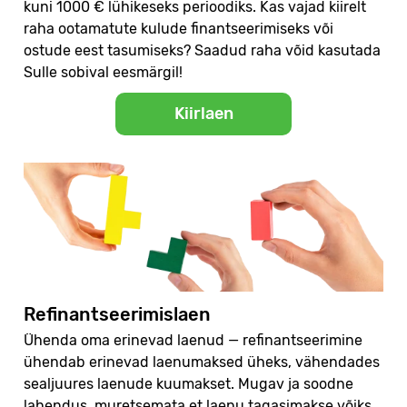
kuni 1000 € lühikeseks perioodiks. Kas vajad kiirelt
raha ootamatute kulude finantseerimiseks või
ostude eest tasumiseks? Saadud raha võid kasutada
Sulle sobival eesmärgil!
Kiirlaen
Refinantseerimislaen
Ühenda oma erinevad laenud — refinantseerimine
ühendab erinevad laenumaksed üheks, vähendades
sealjuures laenude kuumakset. Mugav ja soodne
lahendus, muretsemata et laenu tagasimakse võiks