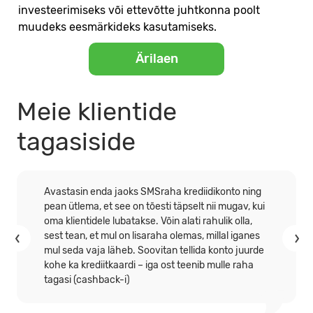
investeerimiseks või ettevõtte juhtkonna poolt
muudeks eesmärkideks kasutamiseks.
Ärilaen
Meie klientide
tagasiside
Avastasin enda jaoks SMSraha krediidikonto ning
pean ütlema, et see on tõesti täpselt nii mugav, kui
oma klientidele lubatakse. Võin alati rahulik olla,
sest tean, et mul on lisaraha olemas, millal iganes
mul seda vaja läheb. Soovitan tellida konto juurde
kohe ka krediitkaardi – iga ost teenib mulle raha
tagasi (cashback-i)