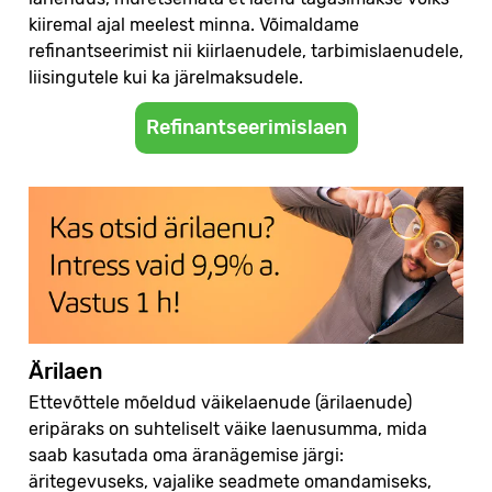
kiiremal ajal meelest minna. Võimaldame
refinantseerimist nii kiirlaenudele, tarbimislaenudele,
liisingutele kui ka järelmaksudele.
Refinantseerimislaen
Ärilaen
Ettevõttele mõeldud väikelaenude (ärilaenude)
eripäraks on suhteliselt väike laenusumma, mida
saab kasutada oma äranägemise järgi:
äritegevuseks, vajalike seadmete omandamiseks,