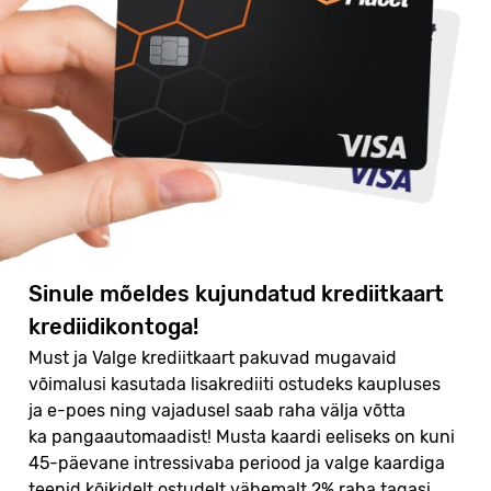
Sinule mõeldes kujundatud krediitkaart
krediidikontoga!
Must ja Valge krediitkaart pakuvad mugavaid
võimalusi kasutada lisakrediiti ostudeks kaupluses
ja e-poes ning vajadusel saab raha välja võtta
ka pangaautomaadist! Musta kaardi eeliseks on kuni
45-päevane intressivaba periood ja valge kaardiga
teenid kõikidelt ostudelt vähemalt 2% raha tagasi.