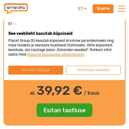
Sisene
ET
ET
Krediidikonto
See veebileht kasutab küpsiseid
Esimene arve 3 kuu pärast
Placet Group OÜ kasutab küpsiseid sirvimise parandamiseks ning
meie toodete ja teenuste kvaliteedi tõstmiseks. Võite küpsistest
1 000 €
keelduda, siis vajutage palun „Kohandan seadeid“. Rohkem infot
saate meie
.
Küpsiste kasutamise põhimõtetest
Nõustun kõigiga
Kohandan seadeid
200 €
10000 €
39,92
€
al.
/ kuus
Esitan taotluse