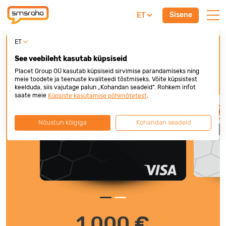
Sisene
ET
ET
Krediitkaart
See veebileht kasutab küpsiseid
Placet Group OÜ kasutab küpsiseid sirvimise parandamiseks ning
Intressivaba kuni 45 päeva
meie toodete ja teenuste kvaliteedi tõstmiseks. Võite küpsistest
keelduda, siis vajutage palun „Kohandan seadeid“. Rohkem infot
saate meie
.
Küpsiste kasutamise põhimõtetest
Nõustun kõigiga
Kohandan seadeid
1 000 €