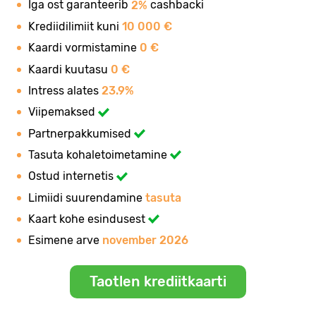
Iga ost garanteerib
cashbacki
2%
Krediidilimiit kuni
10 000 €
Kaardi vormistamine
0 €
Kaardi kuutasu
0 €
Intress alates
23.9%
Viipemaksed
Partnerpakkumised
Tasuta kohaletoimetamine
Ostud internetis
Limiidi suurendamine
tasuta
Kaart kohe esindusest
Esimene arve
november 2026
Taotlen krediitkaarti