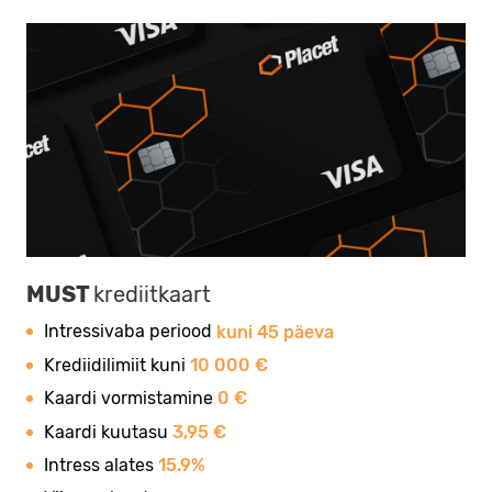
MUST
krediitkaart
Intressivaba periood
kuni 45 päeva
Krediidilimiit kuni
10 000 €
Kaardi vormistamine
0 €
Kaardi kuutasu
3,95 €
Intress alates
15.9%