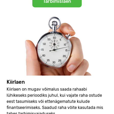
Tarbimislaen
Kiirlaen
Kiirlaen on mugav võimalus saada rahaabi
lühikeseks perioodiks juhul, kui vajate raha ostude
eest tasumiseks või ettenägematute kulude
finantseerimiseks. Saadud raha võite kasutada mis
tahes tarbimisvajaduseks.