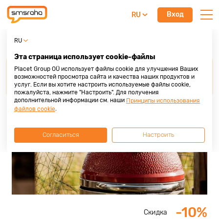
Вход
RU
BBQ Entertainment
RU
Эта страница использует cookie-файлы
Для получения скидки от наших партнеров,
Placet Group OÜ использует файлы cookie для улучшения Ваших
просим
предоставить кредитную карту Placet
возможностей просмотра сайта и качества наших продуктов и
услуг. Если вы хотите настроить используемые файлы cookie,
Group
до осуществления покупки или услуги.
пожалуйста, нажмите "Настроить". Для получения
дополнительной информации см. наши
Принципы использования
.
файлов cookie
Согласиться
Настроить
-10%
Скидка