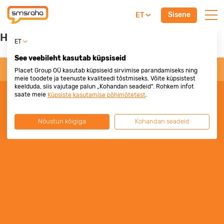
Sisene
ET
Hi, Google
ET
See veebileht kasutab küpsiseid
© www.smsraha.ee 2010-2026
Placet Group OÜ kasutab küpsiseid sirvimise parandamiseks ning
meie toodete ja teenuste kvaliteedi tõstmiseks. Võite küpsistest
keelduda, siis vajutage palun „Kohandan seadeid“. Rohkem infot
saate meie
.
Küpsiste kasutamise põhimõtetest
Nõustun kõigiga
Kohandan seadeid