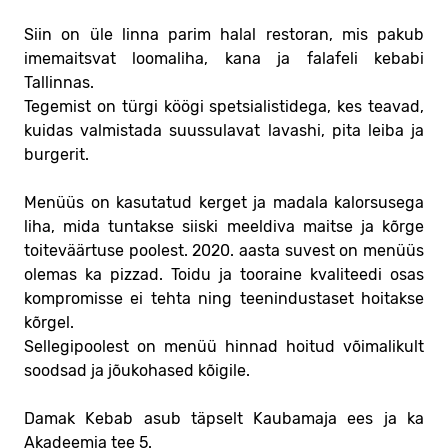
Siin on üle linna parim halal restoran, mis pakub
imemaitsvat loomaliha, kana ja falafeli kebabi
Tallinnas.
Tegemist on türgi köögi spetsialistidega, kes teavad,
kuidas valmistada suussulavat lavashi, pita leiba ja
burgerit.
Menüüs on kasutatud kerget ja madala kalorsusega
liha, mida tuntakse siiski meeldiva maitse ja kõrge
toiteväärtuse poolest. 2020. aasta suvest on menüüs
olemas ka pizzad. Toidu ja tooraine kvaliteedi osas
kompromisse ei tehta ning teenindustaset hoitakse
kõrgel.
Sellegipoolest on menüü hinnad hoitud võimalikult
soodsad ja jõukohased kõigile.
Damak Kebab asub täpselt Kaubamaja ees ja ka
Akadeemia tee 5.