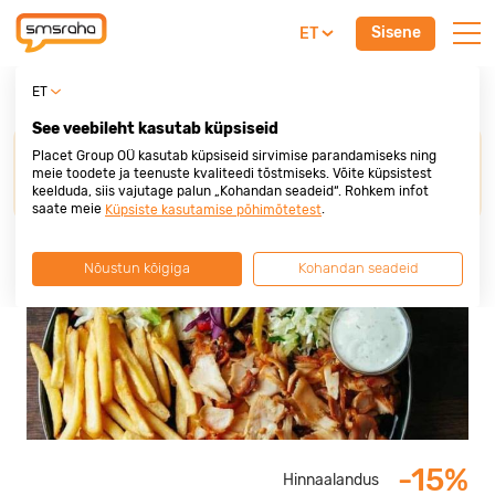
Sisene
ET
Damak Döner & Kebab
ET
See veebileht kasutab küpsiseid
Soodustuse saamiseks palume
esitada Placet
Placet Group OÜ kasutab küpsiseid sirvimise parandamiseks ning
Group krediitkaart
enne ostu või teenuse eest
meie toodete ja teenuste kvaliteedi tõstmiseks. Võite küpsistest
keelduda, siis vajutage palun „Kohandan seadeid“. Rohkem infot
tasumist.
saate meie
.
Küpsiste kasutamise põhimõtetest
Nõustun kõigiga
Kohandan seadeid
-15%
Hinnaalandus